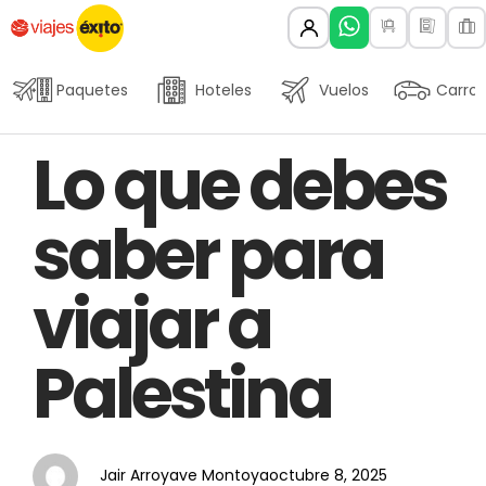
Paquetes
Hoteles
Vuelos
Carros
Author
Published
PUBLISHED
Lo que debes
on:
IN:
saber para
viajar a
Palestina
Jair Arroyave Montoya
octubre 8, 2025