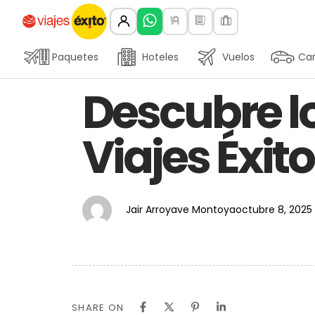
Paquetes
Hoteles
Vuelos
Car
Author
Published
PUBLISHED
Descubre lo
on:
IN:
Viajes Éxito
Jair Arroyave Montoya
octubre 8, 2025
SHARE ON