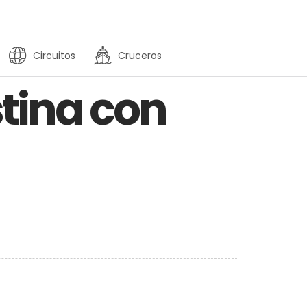
Circuitos
Cruceros
stina con