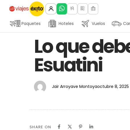
Paquetes
Hoteles
Vuelos
Car
Author
Published
PUBLISHED
Lo que debe
on:
IN:
Esuatini
Jair Arroyave Montoya
octubre 8, 2025
SHARE ON