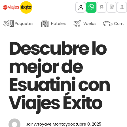
Paquetes
Hoteles
Vuelos
Carros
Author
Published
PUBLISHED
Descubre lo
on:
IN:
mejor de
Esuatini con
Viajes Éxito
Jair Arroyave Montoya
octubre 8, 2025