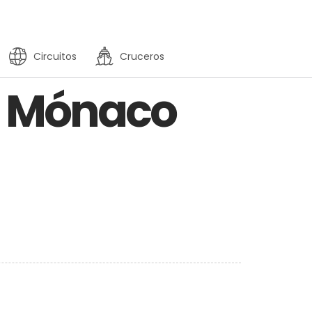
Circuitos
Cruceros
en Mónaco