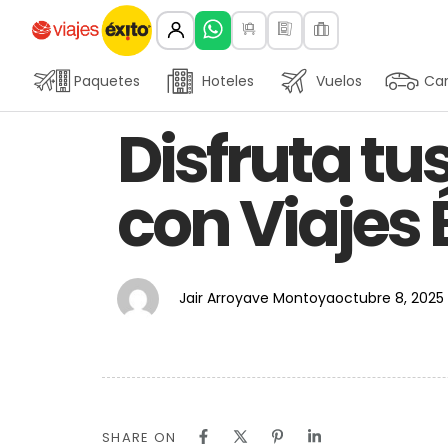
Paquetes
Hoteles
Vuelos
Car
Author
Published
PUBLISHED
Disfruta t
on:
IN:
con Viajes 
Jair Arroyave Montoya
octubre 8, 2025
SHARE ON