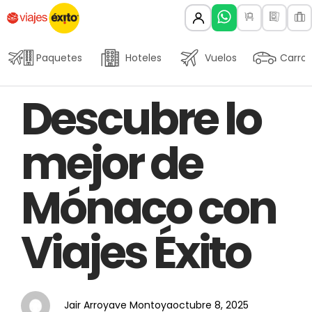
Paquetes
Hoteles
Vuelos
Carros
Author
Published
PUBLISHED
Descubre lo
on:
IN:
mejor de
Mónaco con
Viajes Éxito
Jair Arroyave Montoya
octubre 8, 2025