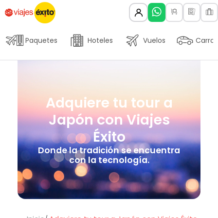
Paquetes
Hoteles
Vuelos
Carros
Adquiere tu tour a
Japón con Viajes
Éxito
Donde la tradición se encuentra
con la tecnología.