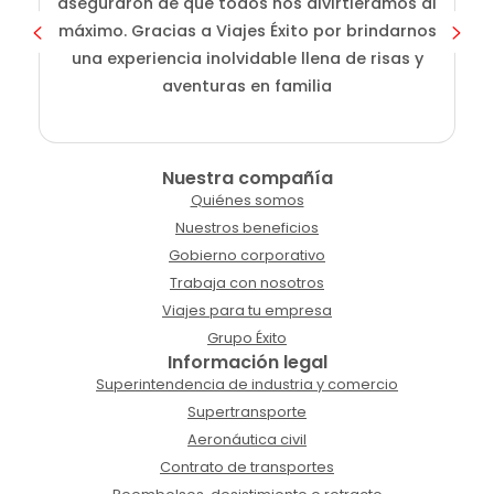
aseguraron de que todos nos divirtiéramos al
g
máximo. Gracias a Viajes Éxito por brindarnos
una experiencia inolvidable llena de risas y
aventuras en familia
Nuestra compañía
Quiénes somos
Nuestros beneficios
Gobierno corporativo
Trabaja con nosotros
Viajes para tu empresa
Grupo Éxito
Información legal
Superintendencia de industria y comercio
Supertransporte
Aeronáutica civil
Contrato de transportes