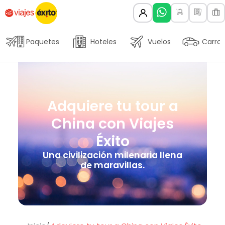
Paquetes
Hoteles
Vuelos
Carros
Adquiere tu tour a
China con Viajes
Éxito
Una civilización milenaria llena
de maravillas.