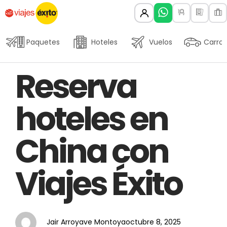
Paquetes
Hoteles
Vuelos
Carros
Author
Published
PUBLISHED
Reserva
on:
IN:
hoteles en
China con
Viajes Éxito
Jair Arroyave Montoya
octubre 8, 2025