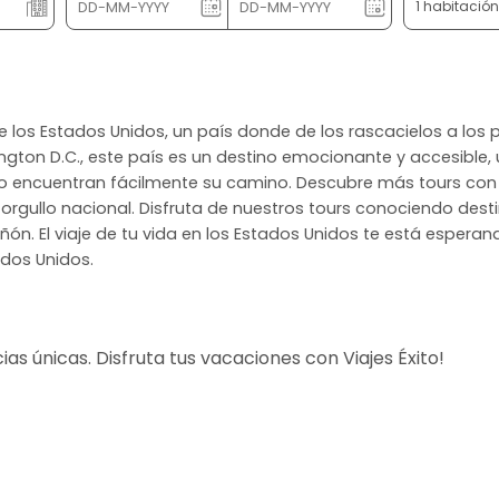
1 habitació
 de los Estados Unidos, un país donde de los rascacielos a lo
hington D.C., este país es un destino emocionante y accesible
undo encuentran fácilmente su camino. Descubre más tours con V
rgullo nacional. Disfruta de nuestros tours conociendo destin
ón. El viaje de tu vida en los Estados Unidos te está espera
ados Unidos.
s únicas. Disfruta tus vacaciones con Viajes Éxito!