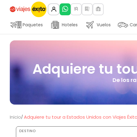
Paquetes
Hoteles
Vuelos
Car
Adquiere tu tou
De los r
Inicio
Adquiere tu tour a Estados Unidos con Viajes Éxit
DESTINO