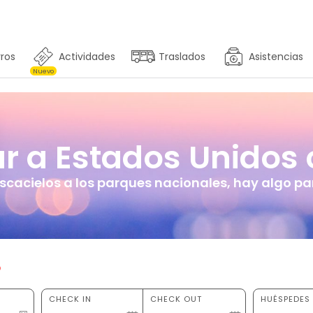
ros
Actividades
Traslados
Asistencias
Nuevo
r a Estados Unidos 
ascacielos a los parques nacionales, hay algo pa
o
CHECK IN
CHECK OUT
HUÉSPEDES 