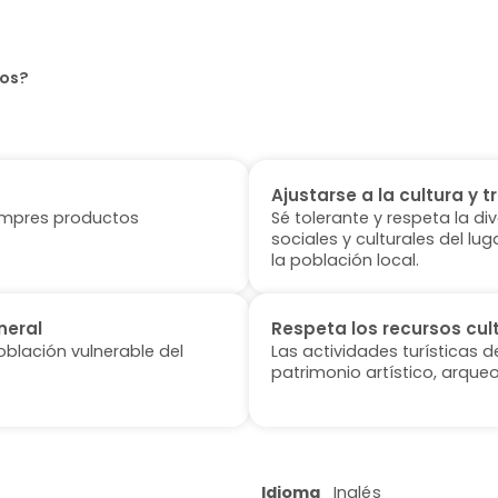
dos?
Ajustarse a la cultura y t
 compres productos
Sé tolerante y respeta la di
sociales y culturales del l
la población local.
neral
Respeta los recursos cul
oblación vulnerable del
Las actividades turísticas 
patrimonio artístico, arqueo
Idioma
Inglés