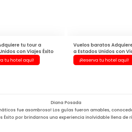
Adquiere tu tour a
Vuelos baratos Adquiere
Unidos con Viajes Éxito
a Estados Unidos con Via
a tu hotel aquí!
¡Reserva tu hotel aquí!
Diana Posada
 temáticos fue asombroso! Los guías fueron amables, conoced
s Éxito por brindarnos una experiencia inolvidable llena de r