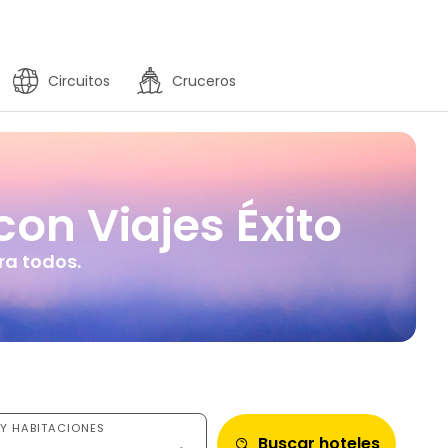
Circuitos
Cruceros
con Viajes Éxito
ra todos.
Y HABITACIONES
Buscar hoteles