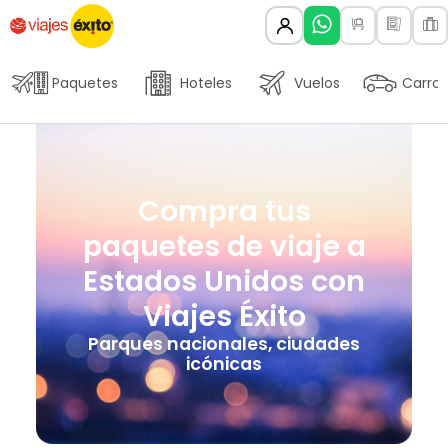
Paquetes
Hoteles
Vuelos
Carros
Compra tus
paquetes de viaje a
Estados Unidos con
Viajes Éxito
Parques nacionales, ciudades
icónicas