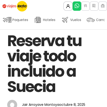
Paquetes
Hoteles
Vuelos
Carros
Author
Published
PUBLISHED
Reserva tu
on:
IN:
viaje todo
incluido a
Suecia
Jair Arroyave Montoya
octubre 8, 2025