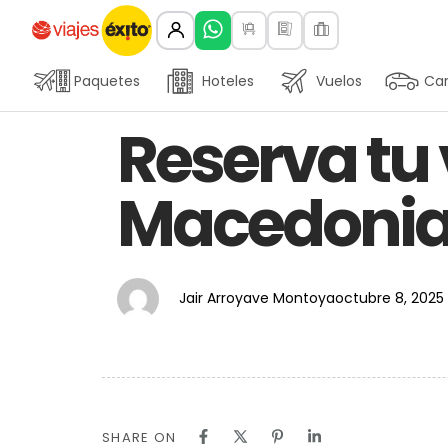
Paquetes
Hoteles
Vuelos
Car
Author
Published
PUBLISHED
Reserva tu 
on:
IN:
Macedonia 
Jair Arroyave Montoya
octubre 8, 2025
SHARE ON