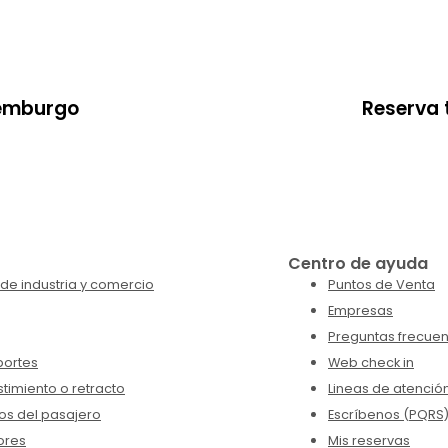
xemburgo
Reserva 
Centro de ayuda
de industria y comercio
Puntos de Venta
Empresas
Preguntas frecuen
portes
Web check in
timiento o retracto
Lineas de atenció
os del pasajero
Escríbenos (PQRS
ores
Mis reservas