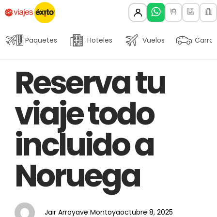
Paquetes
Hoteles
Vuelos
Carros
Author
Published
PUBLISHED
Reserva tu
on:
IN:
viaje todo
incluido a
Noruega
Jair Arroyave Montoya
octubre 8, 2025