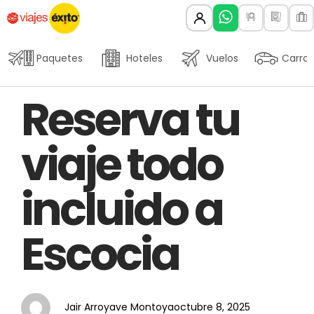
Paquetes
Hoteles
Vuelos
Carros
Author
Published
PUBLISHED
Reserva tu
on:
IN:
viaje todo
incluido a
Escocia
Jair Arroyave Montoya
octubre 8, 2025