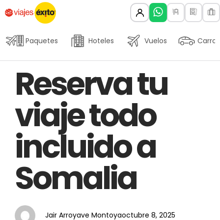
Paquetes
Hoteles
Vuelos
Carros
Author
Published
PUBLISHED
Reserva tu
on:
IN:
viaje todo
incluido a
Somalia
Jair Arroyave Montoya
octubre 8, 2025