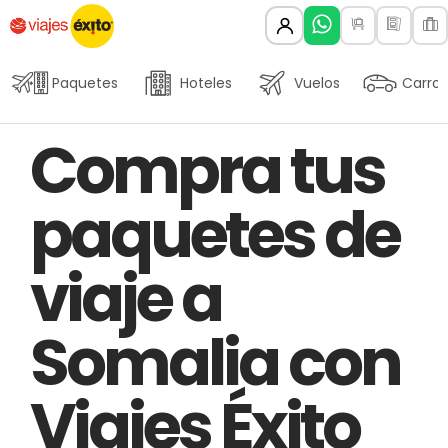
Paquetes
Hoteles
Vuelos
Carros
Author
Published
PUBLISHED
Compra tus
on:
IN:
paquetes de
viaje a
Somalia con
Viajes Éxito