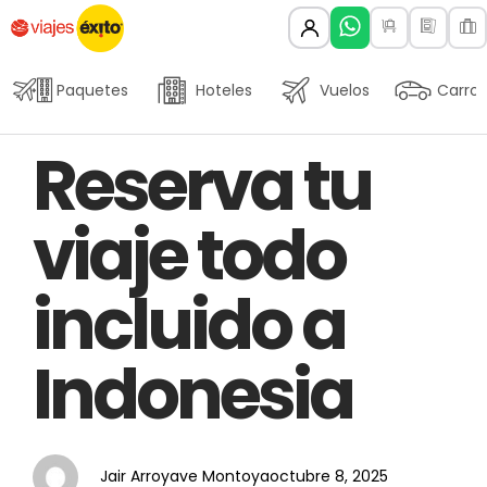
Paquetes
Hoteles
Vuelos
Carros
Author
Published
PUBLISHED
Reserva tu
on:
IN:
viaje todo
incluido a
Indonesia
Jair Arroyave Montoya
octubre 8, 2025