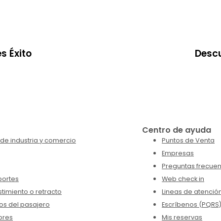
s Éxito
Descu
Centro de ayuda
de industria y comercio
Puntos de Venta
Empresas
Preguntas frecuen
portes
Web check in
timiento o retracto
Lineas de atenció
os del pasajero
Escríbenos (PQRS
ores
Mis reservas