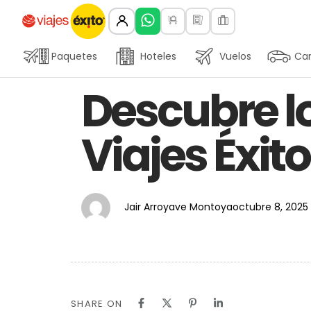
Paquetes
Hoteles
Vuelos
Car
Author
Published
PUBLISHED
Descubre l
on:
IN:
Viajes Éxito
Jair Arroyave Montoya
octubre 8, 2025
SHARE ON