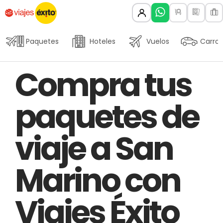
Paquetes
Hoteles
Vuelos
Carros
Author
Published
PUBLISHED
Compra tus
on:
IN:
paquetes de
viaje a San
Marino con
Viajes Éxito