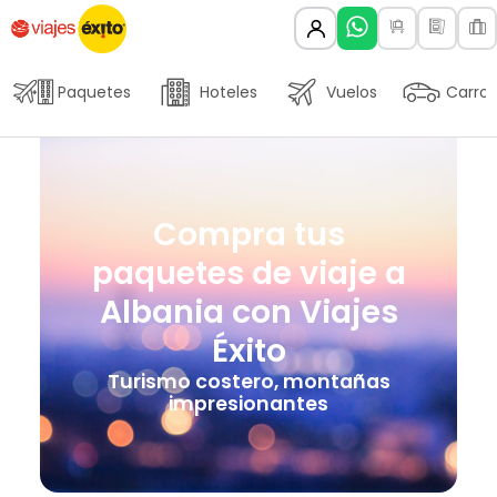
Paquetes
Hoteles
Vuelos
Carros
Compra tus
paquetes de viaje a
Albania con Viajes
Éxito
Turismo costero, montañas
impresionantes