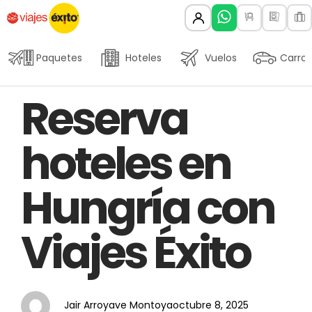
Paquetes
Hoteles
Vuelos
Carros
Author
Published
PUBLISHED
Reserva
on:
IN:
hoteles en
Hungría con
Viajes Éxito
Jair Arroyave Montoya
octubre 8, 2025