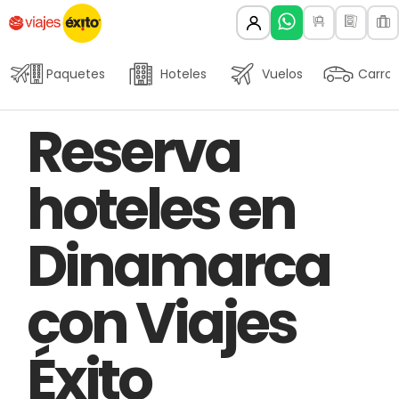
Paquetes
Hoteles
Vuelos
Carros
Author
Published
PUBLISHED
Reserva
on:
IN:
hoteles en
Dinamarca
con Viajes
Éxito