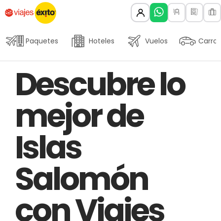
Paquetes
Hoteles
Vuelos
Carros
Author
Published
PUBLISHED
Descubre lo
on:
IN:
mejor de
Islas
Salomón
con Viajes