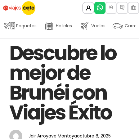
Paquetes
Hoteles
Vuelos
Carros
Author
Published
PUBLISHED
Descubre lo
on:
IN:
mejor de
Brunéi con
Viajes Éxito
Jair Arroyave Montoya
octubre 8, 2025