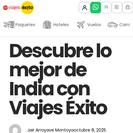
Paquetes
Hoteles
Vuelos
Carros
Author
Published
PUBLISHED
Descubre lo
on:
IN:
mejor de
India con
Viajes Éxito
Jair Arroyave Montoya
octubre 8, 2025