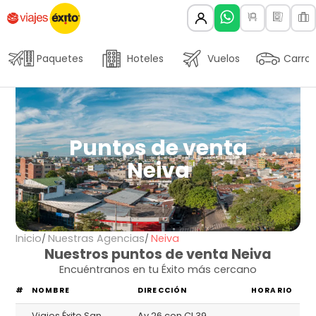
Paquetes
Hoteles
Vuelos
Carros
Puntos de venta
Neiva
Inicio
Nuestras Agencias
Neiva
Nuestros puntos de venta Neiva
Encuéntranos en tu Éxito más cercano
#
NOMBRE
DIRECCIÓN
HORARIO
Viajes Éxito San
Av 26 con Cl 39