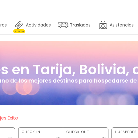
ros
Actividades
Traslados
Asistencias
Nuevo
 en Tarija, Bolivia, 
uno de los mejores destinos para hospedarse de 
jes Éxito
CHECK IN
CHECK OUT
HUÉSPEDES 