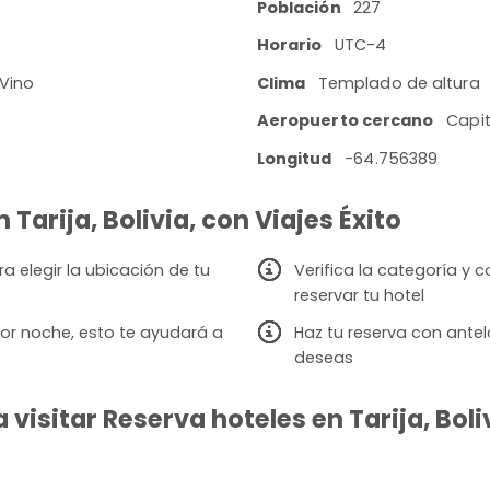
Población
227
Horario
UTC-4
 Vino
Clima
Templado de altura
Aeropuerto cercano
Capit
Longitud
-64.756389
 Tarija, Bolivia, con Viajes Éxito
a elegir la ubicación de tu
Verifica la categoría y
reservar tu hotel
or noche, esto te ayudará a
Haz tu reserva con antel
deseas
isitar Reserva hoteles en Tarija, Boliv