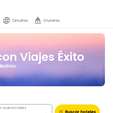
Circuitos
Cruceros
con Viajes Éxito
Bolivia.
Y HABITACIONES
Buscar hoteles