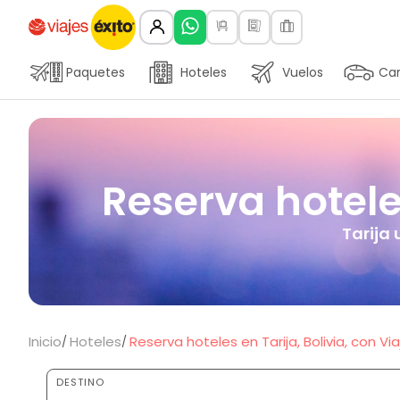
Paquetes
Hoteles
Vuelos
Car
Reserva hoteles
Tarija 
Inicio
Hoteles
Reserva hoteles en Tarija, Bolivia, con Via
DESTINO