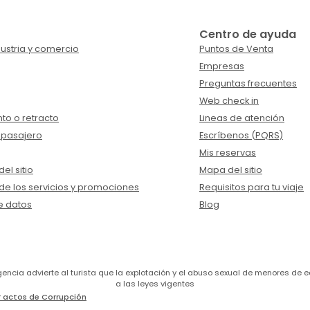
Centro de ayuda
ustria y comercio
Puntos de Venta
Empresas
Preguntas frecuentes
Web check in
to o retracto
Lineas de atención
 pasajero
Escríbenos (PQRS)
Mis reservas
el sitio
Mapa del sitio
de los servicios y promociones
Requisitos para tu viaje
e datos
Blog
a agencia advierte al turista que la explotación y el abuso sexual de menores 
a las leyes vigentes
 actos de Corrupción