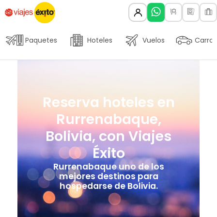
Paquetes
Hoteles
Vuelos
Carros
Reserva hoteles en
Rurrenabaque,
Bolivia, con Viajes
Éxito
Rurrenabaque uno de los
mejores destinos para
hospedarse de Bolivia.