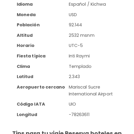
Idioma
Español / Kichwa
Moneda
USD
Población
92.144
Altitud
2532 msnm
Horario
UTC-5
Fiesta típica
Inti Raymi
Clima
Templado
Latitud
2.343
Aeropuerto cercano
Mariscal Sucre
International Airport
Código IATA
UIO
Longitud
-78263611
Tips para tu viaje Reserva hoteles en