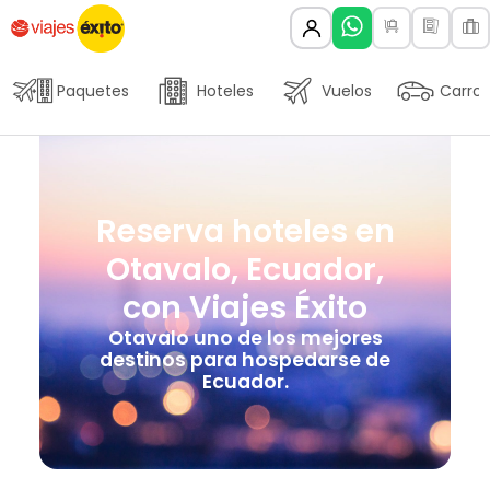
Paquetes
Hoteles
Vuelos
Carros
Reserva hoteles en
Otavalo, Ecuador,
con Viajes Éxito
Otavalo uno de los mejores
destinos para hospedarse de
Ecuador.