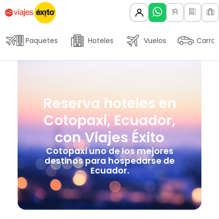
Paquetes
Hoteles
Vuelos
Carros
Reserva hoteles en
Cotopaxi, Ecuador,
con Viajes Éxito
Cotopaxi uno de los mejores
destinos para hospedarse de
Ecuador.