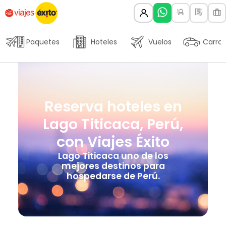
Paquetes
Hoteles
Vuelos
Carros
Reserva hoteles en
Lago Titicaca, Perú,
con Viajes Éxito
Lago Titicaca uno de los
mejores destinos para
hospedarse de Perú.