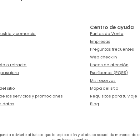
Centro de ayuda
ustria y comercio
Puntos de Venta
Empresas
Preguntas frecuentes
Web check in
to o retracto
Lineas de atención
 pasajero
Escríbenos (PQRS)
Mis reservas
el sitio
Mapa del sitio
de los servicios y promociones
Requisitos para tu viaje
e datos
Blog
a agencia advierte al turista que la explotación y el abuso sexual de menores 
a las leyes vigentes