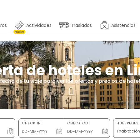
ros
Actividades
Traslados
Asistencias
Nuevo
rta de hoteles en 
 fecha de tu viaje para ver las ofertas y precios de hote
CHECK IN
CHECK OUT
HUÉSPEDES 
1 habitació