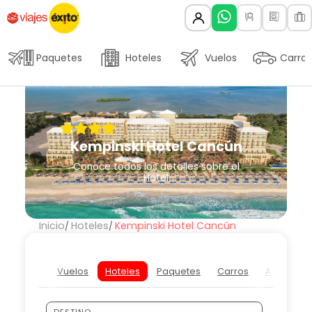
Paquetes
Hoteles
Vuelos
Carros
Kempinski Hotel Cancún
Conoce todos los detalles sobre el
Hotel
Inicio
Hoteles
Kempinski Hotel Cancún
Vuelos
Hoteles
Paquetes
Carros
Actividad
DESTINO