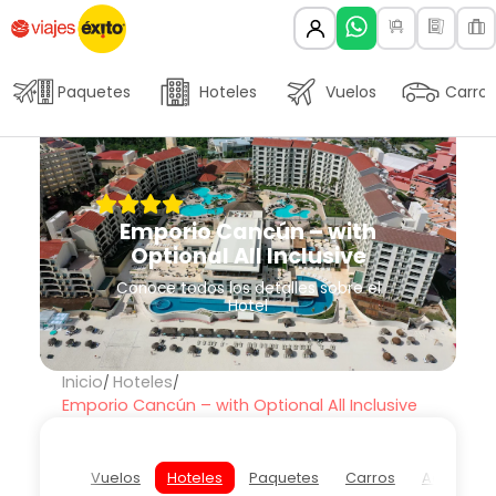
Paquetes
Hoteles
Vuelos
Carros
Emporio Cancún – with
Optional All Inclusive
Conoce todos los detalles sobre el
Hotel
Inicio
Hoteles
Emporio Cancún – with Optional All Inclusive
Vuelos
Hoteles
Paquetes
Carros
Actividad