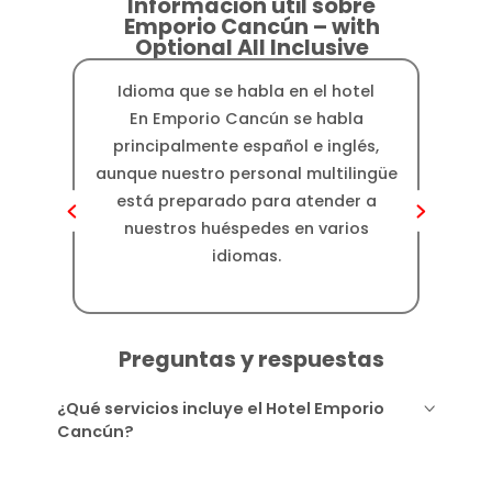
Información útil sobre
Emporio Cancún – with
Optional All Inclusive
Idioma que se habla en el hotel
Dis
En Emporio Cancún se habla
E
principalmente español e inglés,
encu
aunque nuestro personal multilingüe
km de
está preparado para atender a
ac
nuestros huéspedes en varios
idiomas.
Preguntas y respuestas
¿Qué servicios incluye el Hotel Emporio
Cancún?