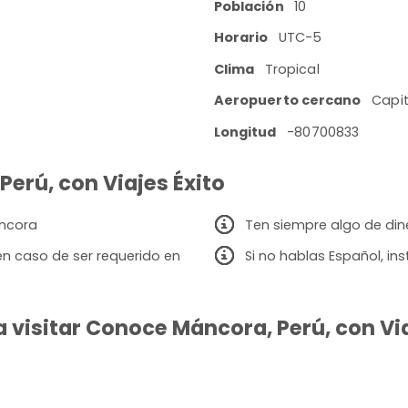
Población
10
Horario
UTC-5
Clima
Tropical
Aeropuerto cercano
Capit
Longitud
-80700833
Perú, con Viajes Éxito
áncora
Ten siempre algo de dine
en caso de ser requerido en
Si no hablas Español, i
 visitar Conoce Máncora, Perú, con Via