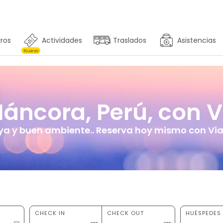
ros
Actividades
Traslados
Asistencias
Nuevo
ncora, Perú, con Vi
aya y buen ambiente.. Reserva hoy mismo con Viaj
CHECK IN
CHECK OUT
HUÉSPEDES 