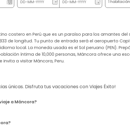
1 habitació
tino costero en Perú que es un paraíso para los amantes del
833 de longitud. Tu punto de entrada será el aeropuerto Capit
l idioma local. La moneda usada es el Sol peruano (PEN). Prepá
a población íntima de 10,000 personas, Máncora ofrece una e
te invita a visitar Máncora, Peru.
s únicas. Disfruta tus vacaciones con Viajes Éxito!
 viaje a Máncora?
cora?