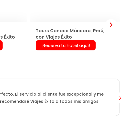
Tours Conoce Máncora, Perú,
s Éxito
con Viajes Éxito
¡Reserva tu hotel aquí!
ecto. El servicio al cliente fue excepcional y me
L
 recomendaré Viajes Éxito a todos mis amigos