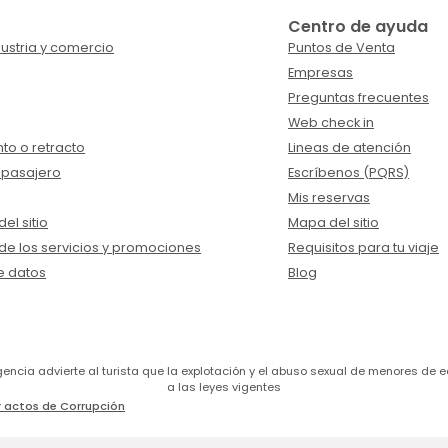
Centro de ayuda
ustria y comercio
Puntos de Venta
Empresas
Preguntas frecuentes
Web check in
to o retracto
Lineas de atención
 pasajero
Escríbenos (PQRS)
Mis reservas
el sitio
Mapa del sitio
de los servicios y promociones
Requisitos para tu viaje
e datos
Blog
a agencia advierte al turista que la explotación y el abuso sexual de menores 
a las leyes vigentes
 actos de Corrupción