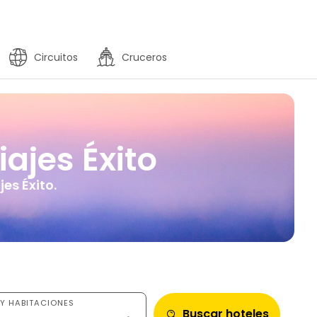
Circuitos
Cruceros
ajes Éxito
es Éxito.
Y HABITACIONES
Buscar hoteles