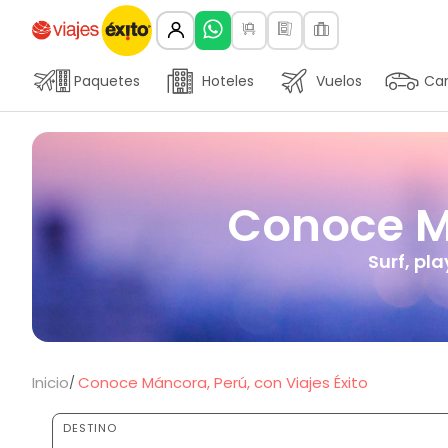
Paquetes
Hoteles
Vuelos
Car
Conoce Má
Surf, pl
Inicio
Conoce Máncora, Perú, con Viajes Éxito
DESTINO