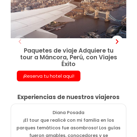
Paquetes de viaje Adquiere tu
tour a Máncora, Perú, con Viajes
Éxito
¡Reserva tu hotel aquí!
Experiencias de nuestros viajeros
Diana Posada
¡El tour que realicé con mi familia en los
E
parques temáticos fue asombroso! Los guías
fueron amables, conocedores y se
e