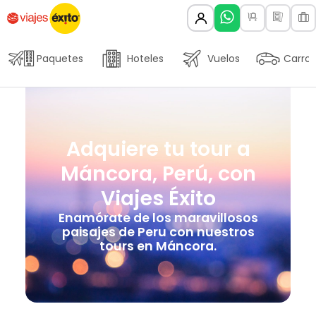
Paquetes
Hoteles
Vuelos
Carros
Adquiere tu tour a
Máncora, Perú, con
Viajes Éxito
Enamórate de los maravillosos
paisajes de Peru con nuestros
tours en Máncora.