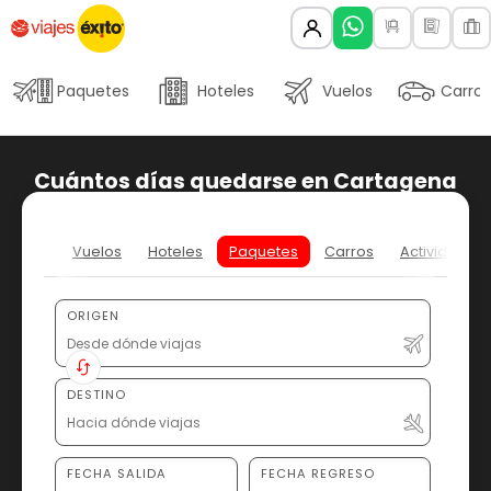
Paquetes
Hoteles
Vuelos
Carros
Cuántos días quedarse en Cartagena
Vuelos
Hoteles
Paquetes
Carros
Actividades
ORIGEN
DESTINO
FECHA SALIDA
FECHA REGRESO