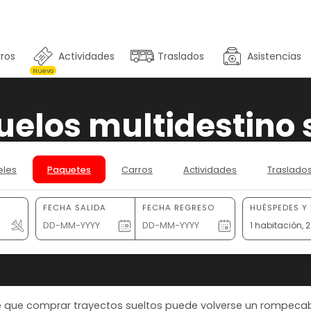
ros
Actividades
Traslados
Asistencias
Nuevo
uelos multidestino 
eles
Paquetes
Carros
Actividades
Traslado
FECHA SALIDA
FECHA REGRESO
HUÉSPEDES Y
1 habitación,
ste que comprar trayectos sueltos puede volverse un rompeca