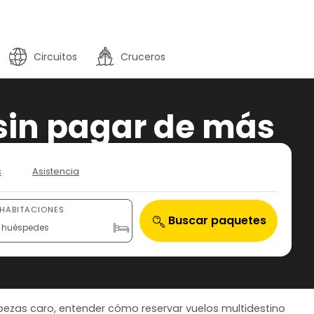
Circuitos
Cruceros
sin pagar de más
s
Asistencia
 HABITACIONES
Buscar paquetes
 2 huéspedes
bezas caro, entender cómo reservar vuelos multidestino