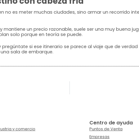
tino con cabeza fría
bien no es meter muchas ciudades, sino armar un recorrido in
os y mantiene un precio razonable, suele ser una muy buena ju
l plan solo porque en teoría se puede.
 pregúntate si ese itinerario se parece al viaje que de verdad
e una sala de embarque.
Centro de ayuda
ustria y comercio
Puntos de Venta
Empresas