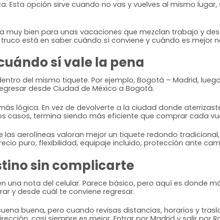
. Esta opción sirve cuando no vas y vuelves al mismo lugar, s
a muy bien para unas vacaciones que mezclan trabajo y desc
El truco está en saber cuándo sí conviene y cuándo es mejor no
cuándo sí vale la pena
dentro del mismo tiquete. Por ejemplo, Bogotá – Madrid, luego
 regresar desde Ciudad de México a Bogotá.
más lógica. En vez de devolverte a la ciudad donde aterrizaste 
hos casos, termina siendo más eficiente que comprar cada vu
e las aerolíneas valoran mejor un tiquete redondo tradicion
 precio puro, flexibilidad, equipaje incluido, protección ante
tino sin complicarte
n una nota del celular. Parece básico, pero aquí es donde má
ar y desde cuál te conviene regresar.
al suena buena, pero cuando revisas distancias, horarios y tr
irección, casi siempre es mejor. Entrar por Madrid y salir por