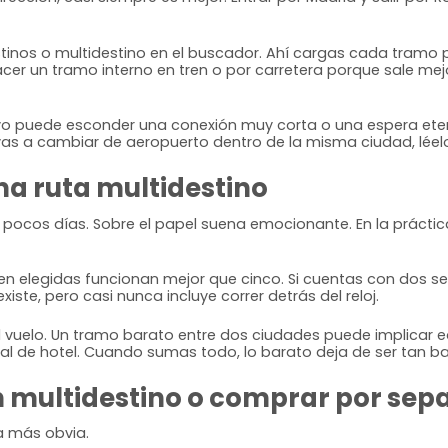
stinos o multidestino en el buscador. Ahí cargas cada tramo
 hacer un tramo interno en tren o por carretera porque sale 
ivo puede esconder una conexión muy corta o una espera eter
 vas a cambiar de aeropuerto dentro de la misma ciudad, lée
na ruta multidestino
n pocos días. Sobre el papel suena emocionante. En la prác
 bien elegidas funcionan mejor que cinco. Si cuentas con do
xiste, pero casi nunca incluye correr detrás del reloj.
el vuelo. Un tramo barato entre dos ciudades puede implicar e
 de hotel. Cuando sumas todo, lo barato deja de ser tan ba
 multidestino o comprar por sep
a más obvia.