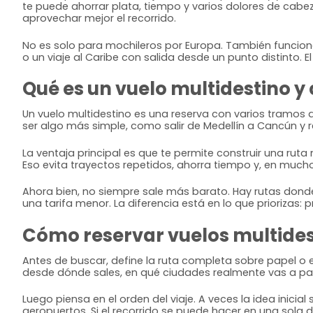
te puede ahorrar plata, tiempo y varios dolores de cabeza
aprovechar mejor el recorrido.
No es solo para mochileros por Europa. También funcion
o un viaje al Caribe con salida desde un punto distinto. 
Qué es un vuelo multidestino y 
Un vuelo multidestino es una reserva con varios tramos 
ser algo más simple, como salir de Medellín a Cancún y
La ventaja principal es que te permite construir una ruta 
Eso evita trayectos repetidos, ahorra tiempo y, en muc
Ahora bien, no siempre sale más barato. Hay rutas dond
una tarifa menor. La diferencia está en lo que priorizas:
Cómo reservar vuelos multides
Antes de buscar, define la ruta completa sobre papel o e
desde dónde sales, en qué ciudades realmente vas a par
Luego piensa en el orden del viaje. A veces la idea inici
aeropuertos. Si el recorrido se puede hacer en una sola d