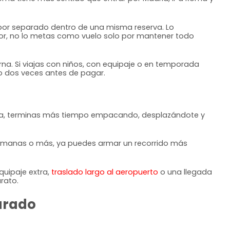
 por separado dentro de una misma reserva. Lo
mejor, no lo metas como vuelo solo por mantener todo
na. Si viajas con niños, con equipaje o en temporada
lo dos veces antes de pagar.
tica, terminas más tiempo empacando, desplazándote y
s semanas o más, ya puedes armar un recorrido más
quipaje extra,
traslado largo al aeropuerto
o una llegada
rato.
arado