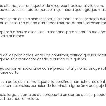
s alternativas: un tiquete ida y regreso tradicional y la suma
. Muchas veces un precio parece mejor hasta que agregas mal
tramos están en una sola reserva, suele haber más respaldo c
 cuenta. Eso puede darte más libertad, sí, pero también más 
mpensa aterrizar a las 2 de la mañana, perder casi un día com
, vale aún más.
ría de los problemas. Antes de confirmar, verifica que los 
egreso sale realmente desde la ciudad que quieres.
no es común emocionarse con el precio total y no notar que so
darse corto.
hacen parte del mismo tiquete, la aerolínea normalmente cont
as internacionales, cambiar de terminal, migración y equipaje
scala larga o cambias de aeropuerto en ciertos países, puede
ás haciendo la maleta.