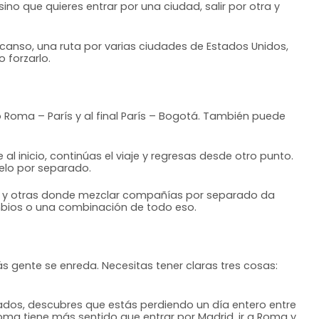
ino que quieres entrar por una ciudad, salir por otra y
anso, una ruta por varias ciudades de Estados Unidos,
 forzarlo.
 Roma – París y al final París – Bogotá. También puede
al inicio, continúas el viaje y regresas desde otro punto.
elo por separado.
al, y otras donde mezclar compañías por separado da
 cambios o una combinación de todo eso.
s gente se enreda. Necesitas tener claras tres cosas:
aslados, descubres que estás perdiendo un día entero entre
 Roma tiene más sentido que entrar por Madrid, ir a Roma y