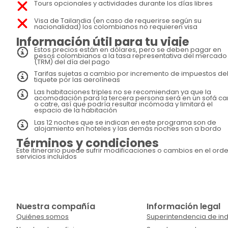
Tours opcionales y actividades durante los días libres
Visa de Tailandia (en caso de requerirse según su
nacionalidad) los colombianos no requieren visa
Información útil para tu viaje
Estos precios están en dólares, pero se deben pagar en
pesos colombianos a la tasa representativa del mercado
(TRM) del día del pago
Tarifas sujetas a cambio por incremento de impuestos de
tiquete por las aerolíneas
Las habitaciones triples no se recomiendan ya que la
acomodación para la tercera persona será en un sofá c
o catre, así que podría resultar incómoda y limitará el
espacio de la habitación
Las 12 noches que se indican en este programa son de
alojamiento en hoteles y las demás noches son a bordo
Términos y condiciones
Este itinerario puede sufrir modificaciones o cambios en el ord
servicios incluidos
Nuestra compañía
Información legal
Quiénes somos
Superintendencia de ind