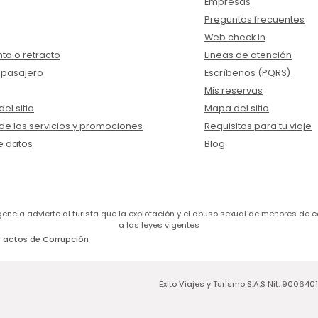
Empresas
Preguntas frecuentes
Web check in
to o retracto
Lineas de atención
 pasajero
Escríbenos (PQRS)
Mis reservas
el sitio
Mapa del sitio
de los servicios y promociones
Requisitos para tu viaje
e datos
Blog
a agencia advierte al turista que la explotación y el abuso sexual de menores 
a las leyes vigentes
 actos de Corrupción
Éxito Viajes y Turismo S.A.S Nit: 900640