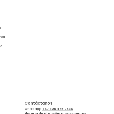
s
rnet
os
Contáctanos
Whatsapp:
+57 305 475 2535
Horario de atención para compras: