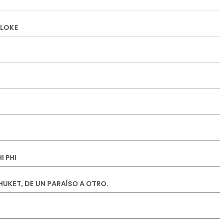
THONG PHITSANULOKE
I PHI
PHUKET, DE UN PARAÍSO A OTRO.