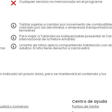
Cualquier servicio no mencionado en el programa
Tarifas sujetas a cambio por incremento de combustible
cobrado por las aerolíneas o empresas transportadora
terrestres
l
Para viajar a Tailandia es indispensable presentar el Ca
internacional de la Fiebre Amarilla
La tarifa de niños aplica compartiendo habitación con d
ama
adultos. El niño tiene derecho a cama extra
en indicado sin previo aviso, pero se mantendrá el contenido y los
Centro de ayuda
ustria y comercio
Puntos de Venta