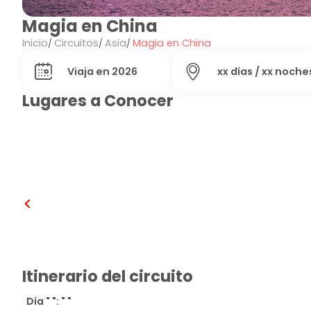
Magia en China
Inicio
Circuitos
Asia
Magia en China
Viaja en 2026
xx días / xx noche
Lugares a Conocer
Beijing
Itinerario del circuito
Día " ": " "