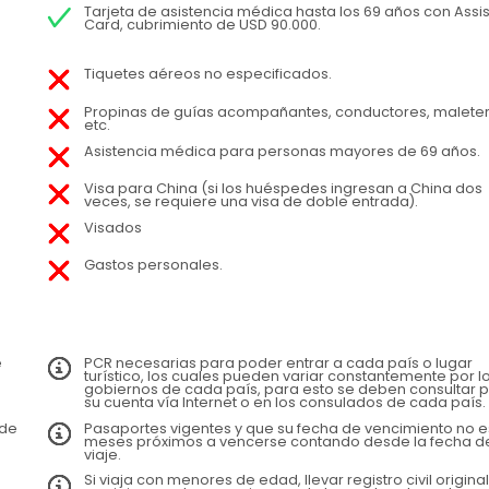
Tarjeta de asistencia médica hasta los 69 años con Assis
Card, cubrimiento de USD 90.000.
Tiquetes aéreos no especificados.
Propinas de guías acompañantes, conductores, maleter
etc.
Asistencia médica para personas mayores de 69 años.
Visa para China (si los huéspedes ingresan a China dos
veces, se requiere una visa de doble entrada).
Visados
Gastos personales.
e
PCR necesarias para poder entrar a cada país o lugar
turístico, los cuales pueden variar constantemente por l
gobiernos de cada país, para esto se deben consultar 
su cuenta vía Internet o en los consulados de cada país.
 de
Pasaportes vigentes y que su fecha de vencimiento no e
meses próximos a vencerse contando desde la fecha d
viaje.
Si viaja con menores de edad, llevar registro civil original 