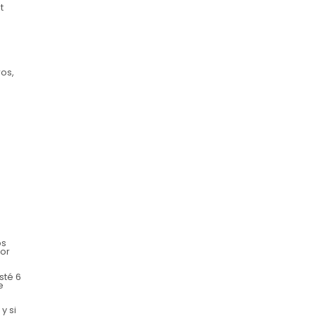
t
os,
os
por
sté 6
e
y si