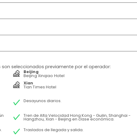
les son seleccionados previamente por el operador:
Beijing
Beijing Xinqiao Hotel
Xian
Tian Times Hotel
Desayunos diarios.
ún
Tren de Alta Velocidad Hong Kong - Guilin, Shanghai -
Hangzhou, Xian - Beijing en clase económica.
.
Traslados de llegada y salida.