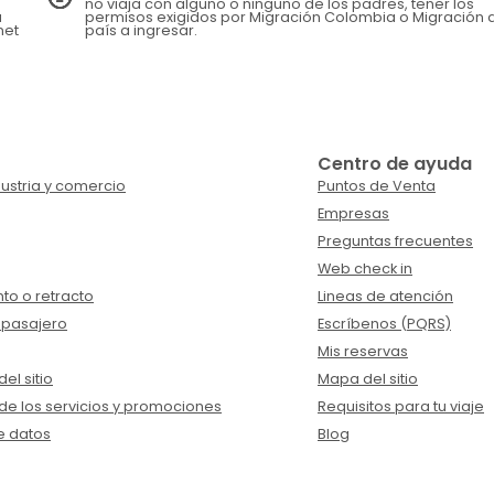
no viaja con alguno o ninguno de los padres, tener los
a
permisos exigidos por Migración Colombia o Migración 
net
país a ingresar.
Centro de ayuda
ustria y comercio
Puntos de Venta
Empresas
Preguntas frecuentes
Web check in
to o retracto
Lineas de atención
 pasajero
Escríbenos (PQRS)
Mis reservas
el sitio
Mapa del sitio
de los servicios y promociones
Requisitos para tu viaje
e datos
Blog