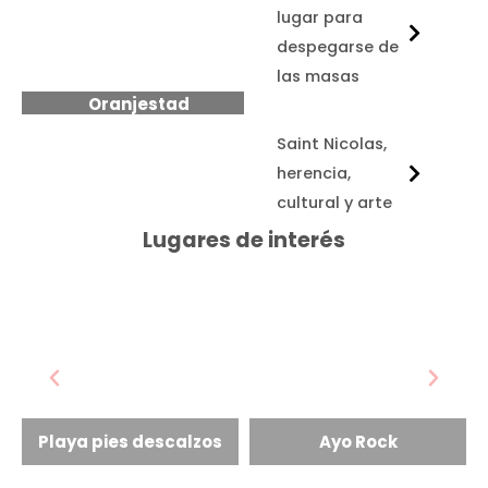
lugar para
despegarse de
las masas
Oranjestad
Palm Beach
Saint Nicolas,
herencia,
cultural y arte
Lugares de interés
Playa pies descalzos
Ayo Rock