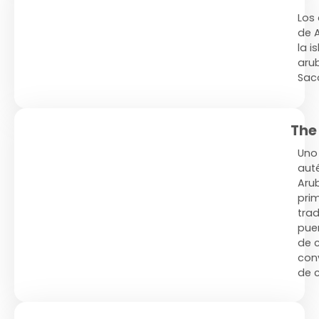
Los
de A
la i
aru
Saco
The
Uno 
auté
Aru
pri
trad
pue
de 
conv
de 