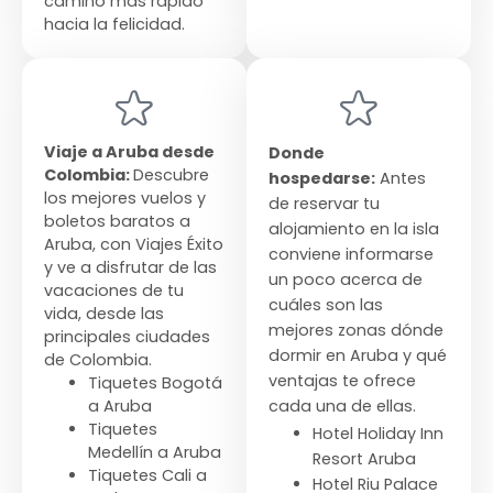
camino más rápido
hacia la felicidad.
Viaje a Aruba desde
Donde
Colombia:
Descubre
hospedarse:
Antes
los mejores vuelos y
de reservar tu
boletos baratos a
alojamiento en la isla
Aruba, con Viajes Éxito
conviene informarse
y ve a disfrutar de las
un poco acerca de
vacaciones de tu
cuáles son las
vida, desde las
mejores zonas dónde
principales ciudades
dormir en Aruba y qué
de Colombia.
ventajas te ofrece
Tiquetes Bogotá
a Aruba
cada una de ellas.
Tiquetes
Hotel Holiday Inn
Medellín a Aruba
Resort Aruba
Tiquetes Cali a
Hotel Riu Palace