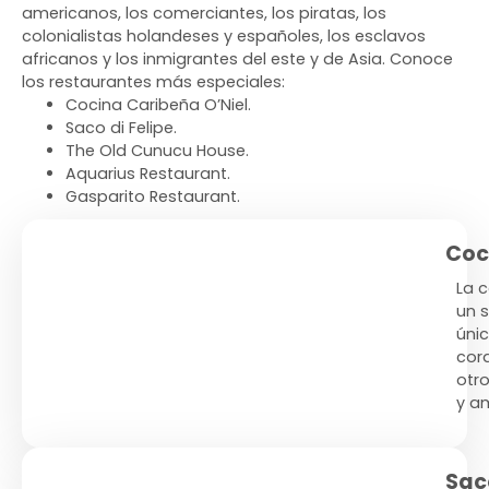
americanos, los comerciantes, los piratas, los
colonialistas holandeses y españoles, los esclavos
africanos y los inmigrantes del este y de Asia. Conoce
los restaurantes más especiales:
Cocina Caribeña O’Niel.
Saco di Felipe.
The Old Cunucu House.
Aquarius Restaurant.
Gasparito Restaurant.
Coc
La 
un 
únic
cord
otro
y a
Saco