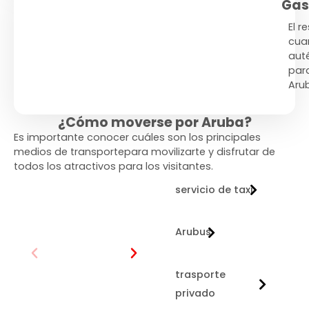
Gas
El r
cua
aut
para
Aru
¿Cómo moverse por Aruba?
Es importante conocer cuáles son los principales
medios de transportepara movilizarte y disfrutar de
todos los atractivos para los visitantes.
servicio de taxi
Arubus
trasporte
privado