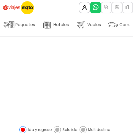
Paquetes
Hoteles
Vuelos
Carros
Vuelos baratos con
GOL
Elige tu próximo destino y las
fechas de tu viaje con GOL
Ida y regreso
Solo ida
Multidestino