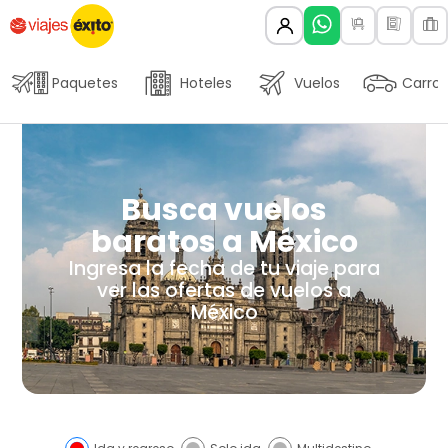
Paquetes
Hoteles
Vuelos
Carros
Busca vuelos
baratos a México
Ingresa la fecha de tu viaje para
ver las ofertas de vuelos a
México