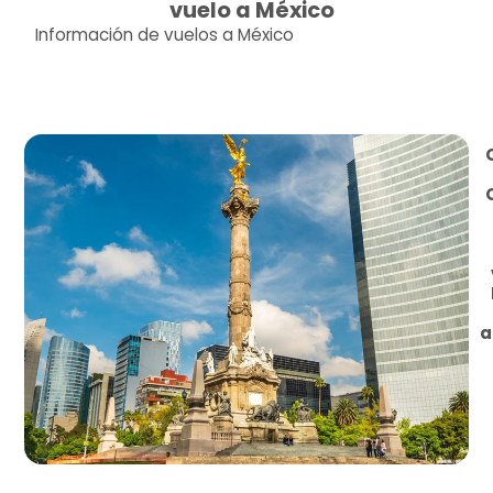
vuelo a México
Información de vuelos a México
Información Vuelos
a