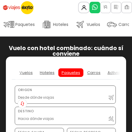
Paquetes
Hoteles
Vuelos
Carros
Vuelo con hotel combinado: cuándo sí
conviene
Vuelos
Hoteles
Paquetes
Carros
Actividades
ORIGEN
DESTINO