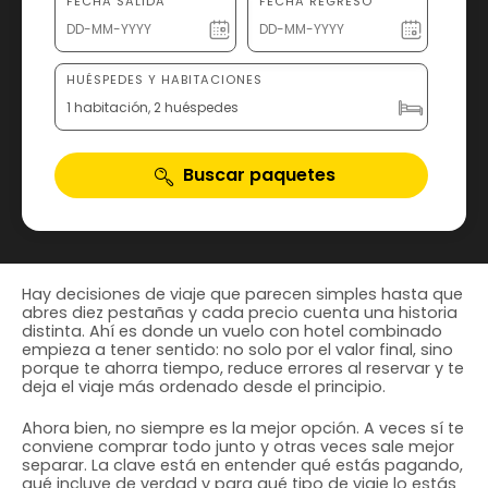
FECHA SALIDA
FECHA REGRESO
HUÉSPEDES Y HABITACIONES
1 habitación, 2 huéspedes
Buscar paquetes
Hay decisiones de viaje que parecen simples hasta que
abres diez pestañas y cada precio cuenta una historia
distinta. Ahí es donde un vuelo con hotel combinado
empieza a tener sentido: no solo por el valor final, sino
porque te ahorra tiempo, reduce errores al reservar y te
deja el viaje más ordenado desde el principio.
Ahora bien, no siempre es la mejor opción. A veces sí te
conviene comprar todo junto y otras veces sale mejor
separar. La clave está en entender qué estás pagando,
qué incluye de verdad y para qué tipo de viaje lo estás