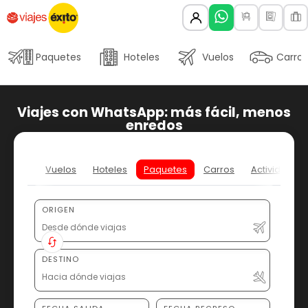
Paquetes
Hoteles
Vuelos
Carros
Viajes con WhatsApp: más fácil, menos
enredos
Vuelos
Hoteles
Paquetes
Carros
Actividades
ORIGEN
DESTINO