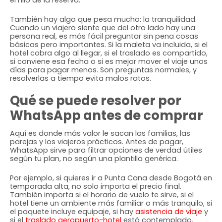
el hilo de la reserva.
También hay algo que pesa mucho: la tranquilidad.
Cuando un viajero siente que del otro lado hay una
persona real, es más fácil preguntar sin pena cosas
básicas pero importantes. Si la maleta va incluida, si el
hotel cobra algo al llegar, si el traslado es compartido,
si conviene esa fecha o si es mejor mover el viaje unos
días para pagar menos. Son preguntas normales, y
resolverlas a tiempo evita malos ratos.
Qué se puede resolver por
WhatsApp antes de comprar
Aquí es donde más valor le sacan las familias, las
parejas y los viajeros prácticos. Antes de pagar,
WhatsApp sirve para filtrar opciones de verdad útiles
según tu plan, no según una plantilla genérica.
Por ejemplo, si quieres ir a Punta Cana desde Bogotá en
temporada alta, no solo importa el precio final.
También importa si el horario de vuelo te sirve, si el
hotel tiene un ambiente más familiar o más tranquilo, si
el paquete incluye equipaje, si hay
asistencia de viaje
y
si el
traslado aeropuerto-hotel
está contemplado.