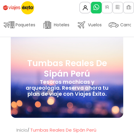
Paquetes
Hoteles
Vuelos
Carros
Tumbas Reales De
Sipán Perú
Tesoros mochicas y
arqueología. Reserva ahora tu
plan de viaje con Viajes Éxito.
Inicio
Tumbas Reales De Sipán Perú