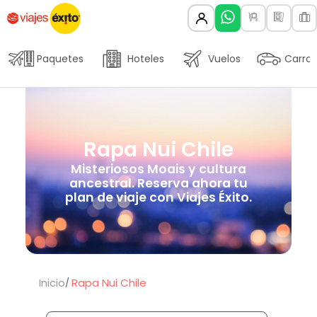
Paquetes
Hoteles
Vuelos
Carros
Rapa Nui Chile
Misteriosos Moais y cultura
ancestral. Reserva ahora tu
plan de viaje con Viajes Éxito.
Inicio
Rapa Nui Chile