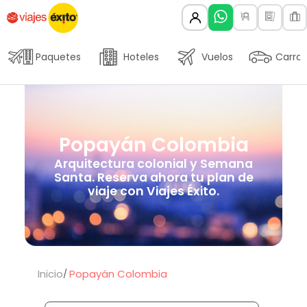
Paquetes
Hoteles
Vuelos
Carros
Popayán Colombia
Arquitectura colonial y Semana
Santa. Reserva ahora tu plan de
viaje con Viajes Éxito.
Inicio
Popayán Colombia