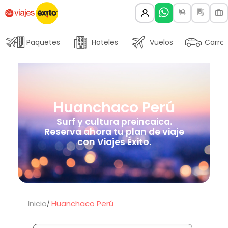
Paquetes
Hoteles
Vuelos
Carros
Huanchaco Perú
Surf y cultura preincaica.
Reserva ahora tu plan de viaje
con Viajes Éxito.
Inicio
Huanchaco Perú